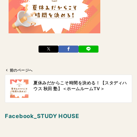
前のページへ
投
夏休みだからこそ時間を決める！【スタディハ
稿
ウス 秋田 塾】＜ホームルームTV＞
ナ
ビ
ゲ
Facebook_STUDY HOUSE
ー
シ
ョ