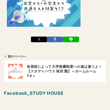
前のページへ
投
各高校によって大学推薦制度への道は違うよ！
稿
【スタディハウス 秋田 塾】＜ホームルーム
ナ
TV＞
ビ
ゲ
Facebook_STUDY HOUSE
ー
シ
ョ