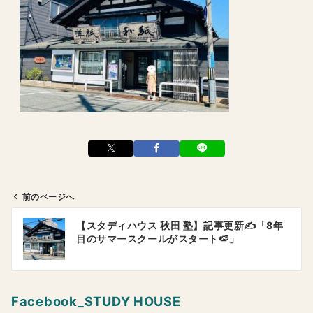
前のページへ
投
【スタディハウス 秋田 塾】記事更新✍️「8年
稿
目のサマースクールがスタート🍉」
ナ
ビ
ゲ
Facebook_STUDY HOUSE
ー