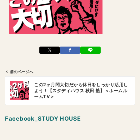
前のページへ
投
この2ヶ月間大切だから休日をしっかり活用し
稿
よう！【スタディハウス 秋田 塾】＜ホームル
ナ
ームTV＞
ビ
ゲ
Facebook_STUDY HOUSE
ー
シ
ョ