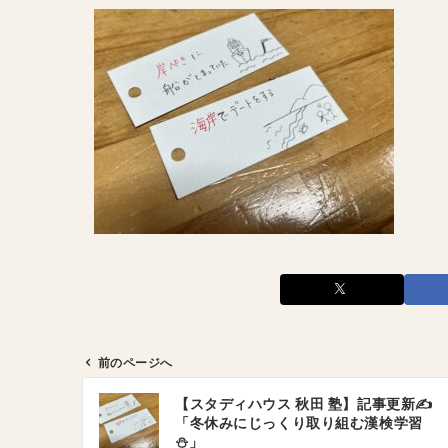
前のページへ
投
【スタディハウス 秋田 塾】記事更新✍️
稿
「冬休みにじっくり取り組む漢検学習
ナ
⛄️」