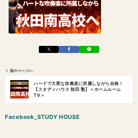
前のページへ
投
ハードで大変な吹奏楽に所属しながら合格！
稿
【スタディハウス 秋田 塾】＜ホームルーム
ナ
TV＞
ビ
ゲ
Facebook_STUDY HOUSE
ー
シ
ョ