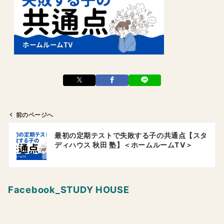
前のページへ
投
最初の定期テストで失敗する子の共通点【スタ
稿
ディハウス 秋田 塾】＜ホームルームTV＞
ナ
ビ
ゲ
Facebook_STUDY HOUSE
ー
シ
ョ