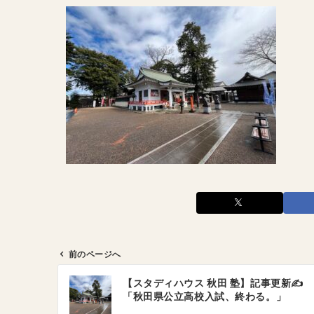
前のページへ
投
【スタディハウス 秋田 塾】記事更新✍️
稿
「秋田県公立高校入試、終わる。」
ナ