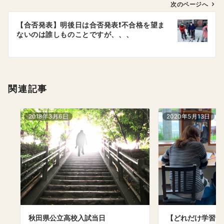
ゲ
次のページへ
ー
【合否発表】明後日は合否発表❗️不合格を望ま
シ
ないのは誰しものことですが、、、
ョ
ン
関連記事
2018年3月6日
2020年5月13日
秋田県公立高校入試当日
【どれだけ学習サ