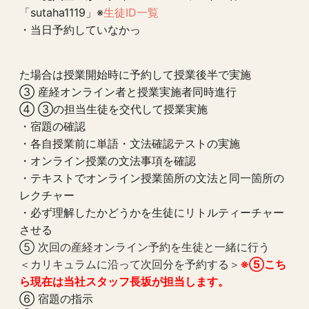
「sutaha1119」※
生徒ID一覧
・当日予約していなかっ
た場合は授業開始時に予約して授業後半で実施
③ 産経オンライン者と授業実施者同時進行
④ ③の担当生徒を交代して授業実施
・宿題の確認
・各自授業前に単語・文法確認テストの実施
・オンライン授業の文法事項を確認
・テキストでオンライン授業箇所の文法と同一箇所の
レクチャー
・必ず理解したかどうかを生徒にリトルティーチャー
させる
⑤ 次回の産経オンライン予約を生徒と一緒に行う
＜
カリキュラム
に沿って次回分を予約する＞
※⑤こち
ら現在は当社スタッフ長坂が担当します。
⑥ 宿題の指示