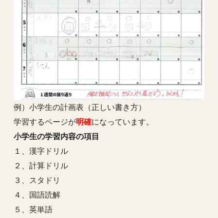
例）小学生の計画表（正しい書き方）
学習するページが
明確
になっています。
小学生の学習内容の項目
１、漢字ドリル
２、計算ドリル
３、スタドリ
４、国語読解
５、英単語