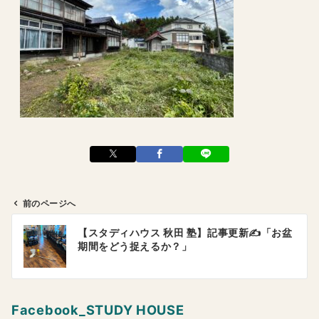
前のページへ
投
【スタディハウス 秋田 塾】記事更新✍️「お盆
稿
期間をどう捉えるか？」
ナ
ビ
ゲ
Facebook_STUDY HOUSE
ー