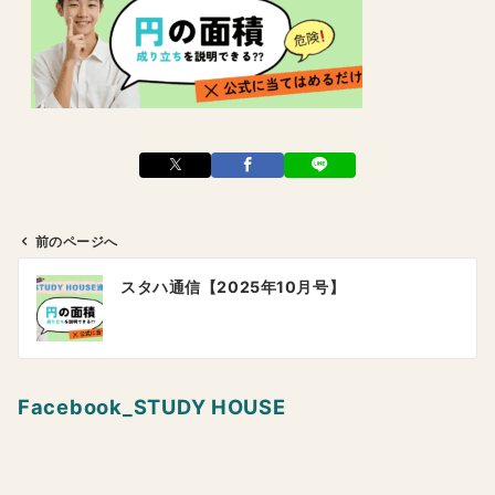
前のページへ
投
スタハ通信【2025年10月号】
稿
ナ
ビ
ゲ
Facebook_STUDY HOUSE
ー
シ
ョ
ン