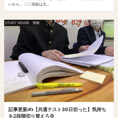
いから。 〇〇高校は元...
STUDY HOUSE 情報
記事更新✍️【共通テスト30日切った】気持ち
を2段階切り替えろ💢