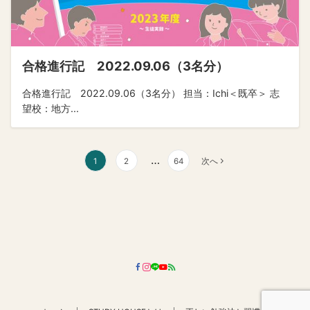
合格進行記 2022.09.06（3名分）
合格進行記 2022.09.06（3名分） 担当：Ichi＜既卒＞ 志
望校：地方...
投
…
1
2
64
次へ
稿
の
ペ
ー
ジ
送
り