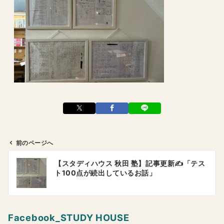
前のページへ
投
【スタディハウス 秋田 塾】記事更新✍️「テス
稿
ト100点が続出しているお話」
ナ
ビ
ゲ
Facebook_STUDY HOUSE
ー