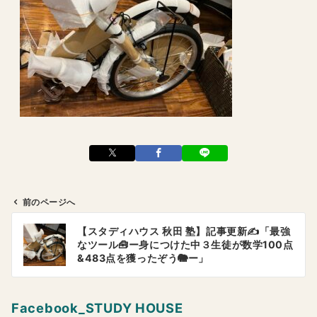
前のページへ
投
【スタディハウス 秋田 塾】記事更新✍️「最強
稿
なツール🧰ー身につけた中３生徒が数学100点
ナ
&483点を獲ったぞう🐘ー」
ビ
ゲ
Facebook_STUDY HOUSE
ー