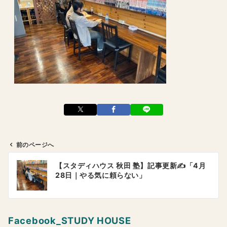
前のページへ
投
【スタディハウス 秋田 塾】記事更新✍️「4月
稿
28日｜やる気に頼らない」
ナ
ビ
ゲ
Facebook_STUDY HOUSE
ー