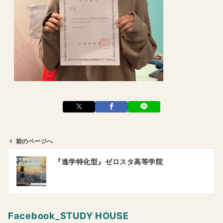
前のページへ
投
『進学特化型』ゼロスタ高等学院
稿
ナ
ビ
ゲ
Facebook_STUDY HOUSE
ー