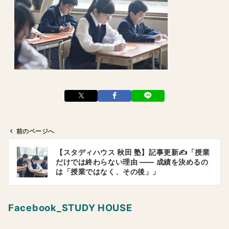
前のページへ
投
【スタディハウス 秋田 塾】記事更新✍️「授業
稿
だけでは終わらない理由 —— 成績を決めるの
ナ
は「授業ではなく、その後」」
ビ
ゲ
Facebook_STUDY HOUSE
ー
シ