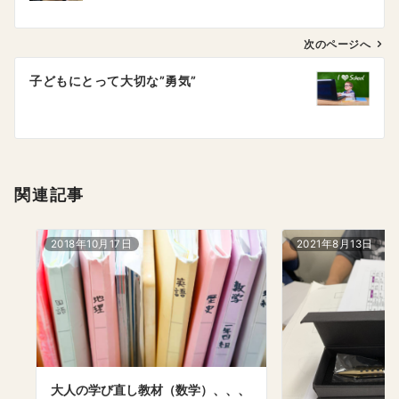
ナ
ビ
ゲ
次のページへ
ー
子どもにとって大切な”勇気”
シ
ョ
ン
関連記事
2018年10月17日
2021年8月13日
大人の学び直し教材（数学）、、、