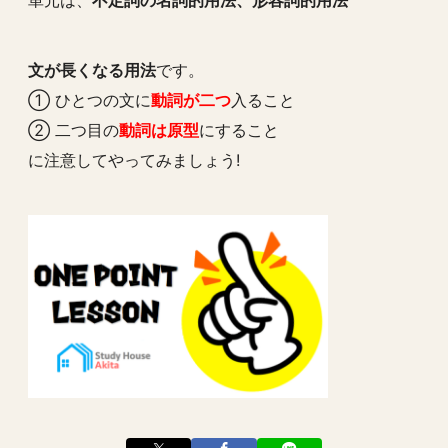
単元は、
不定詞の名詞的用法、形容詞的用法
文が長くなる用法
です。
① ひとつの文に
動詞が二つ
入ること
② 二つ目の
動詞は原型
にすること
に注意してやってみましょう!