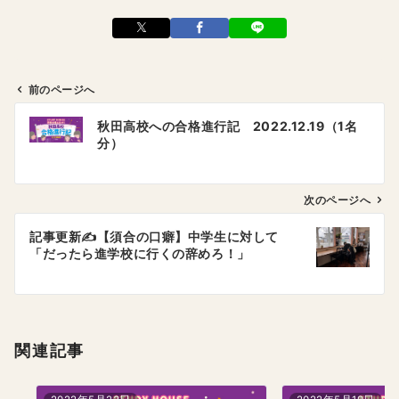
前のページへ
投
秋田高校への合格進行記 2022.12.19（1名
稿
分）
ナ
ビ
ゲ
次のページへ
ー
記事更新✍️【須合の口癖】中学生に対して
シ
「だったら進学校に行くの辞めろ！」
ョ
ン
関連記事