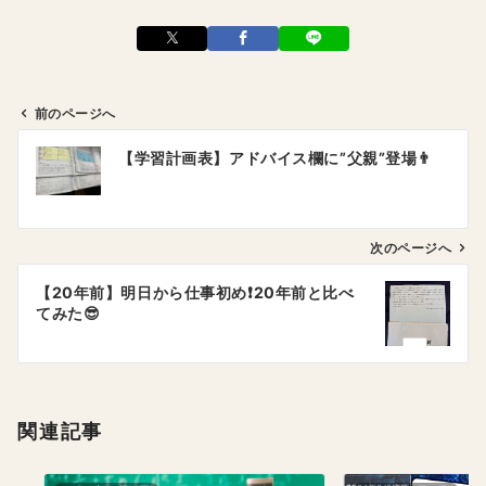
前のページへ
投
【学習計画表】アドバイス欄に”父親”登場👨
稿
ナ
ビ
ゲ
次のページへ
ー
【20年前】明日から仕事初め❗️20年前と比べ
シ
てみた😎
ョ
ン
関連記事