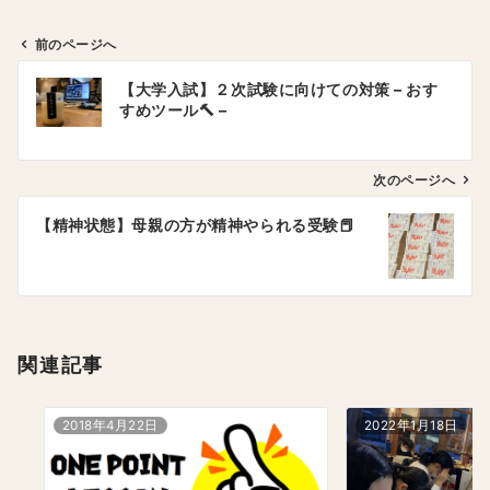
前のページへ
投
【大学入試】２次試験に向けての対策 – おす
稿
すめツール🔨 –
ナ
ビ
ゲ
次のページへ
ー
【精神状態】母親の方が精神やられる受験📕
シ
ョ
ン
関連記事
2018年4月22日
2022年1月18日