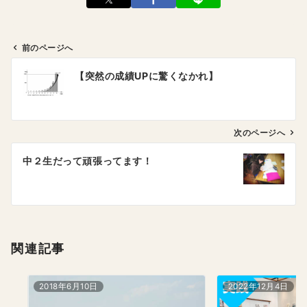
前のページへ
投
【突然の成績UPに驚くなかれ】
稿
ナ
ビ
ゲ
次のページへ
ー
中２生だって頑張ってます！
シ
ョ
ン
関連記事
2018年6月10日
2022年12月4日