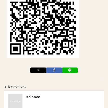
前のページへ
投
science
稿
ナ