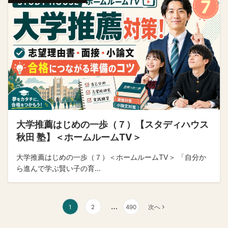
大学推薦はじめの一歩（７）【スタディハウス
秋田 塾】＜ホームルームTV＞
大学推薦はじめの一歩（７）＜ホームルームTV＞ 「自分か
ら進んで学ぶ賢い子の育...
投
…
1
2
490
次へ
稿