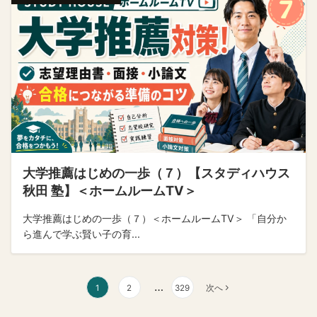
大学推薦はじめの一歩（７）【スタディハウス
秋田 塾】＜ホームルームTV＞
大学推薦はじめの一歩（７）＜ホームルームTV＞ 「自分か
ら進んで学ぶ賢い子の育...
投
…
1
2
329
次へ
稿