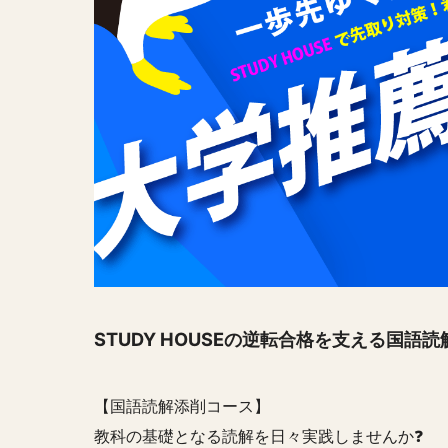
STUDY HOUSEの逆転合格を支える国語読
【国語読解添削コース】
教科の基礎となる読解を日々実践しませんか❓