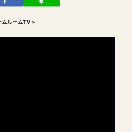
ムルームTV＞