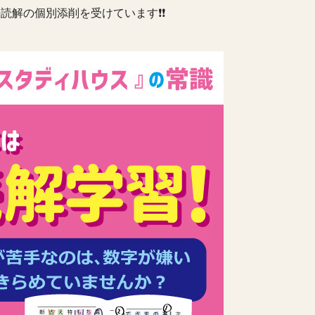
読解の個別添削を受けています❗️❗️