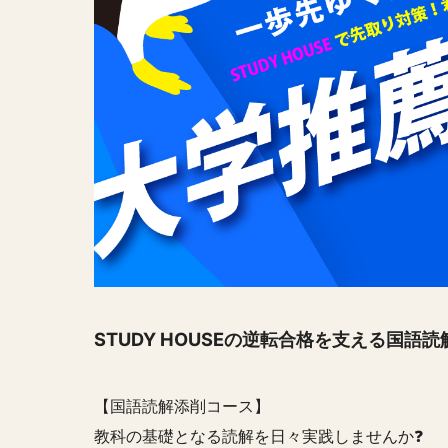
STUDY HOUSEの逆転合格を支える国語読
【国語読解添削コース】
教科の基礎となる読解を日々実践しませんか❓