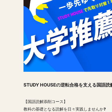
STUDY HOUSEの逆転合格を支える国語読
【国語読解添削コース】
教科の基礎となる読解を日々実践しませんか❓