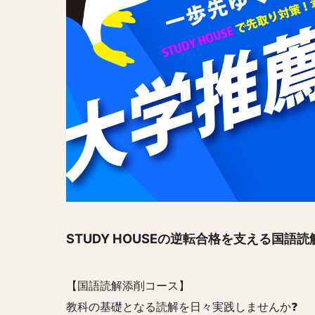
STUDY HOUSEの逆転合格を支える国語読
【国語読解添削コース】
教科の基礎となる読解を日々実践しませんか❓