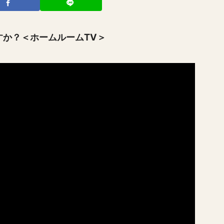
゙すか？＜ホームルームTV＞