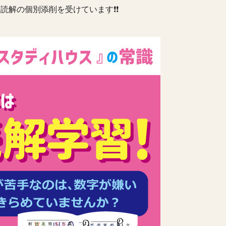
読解の個別添削を受けています❗️❗️