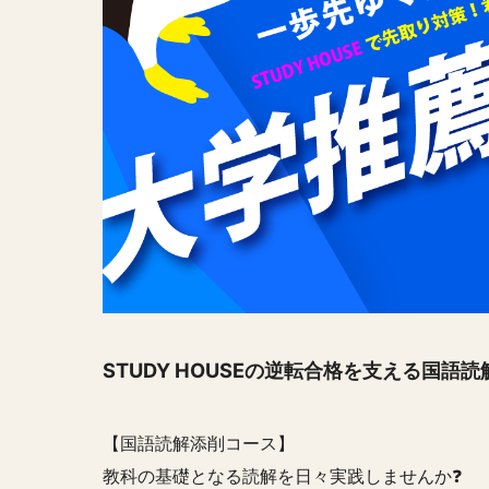
STUDY HOUSEの逆転合格を支える国語読
【国語読解添削コース】
教科の基礎となる読解を日々実践しませんか❓