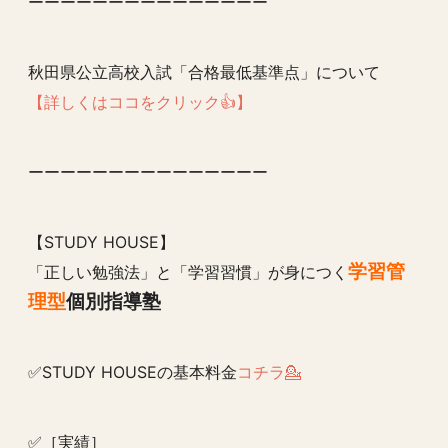
ーーーーーーーーーーーーーーー
秋田県公立高校入試「合格最低基準点」について
【詳しくはココをクリック👍】
ーーーーーーーーーーーーーーー
【STUDY HOUSE】
学習管
「正しい勉強法」と「学習習慣」が身につく
理型
個別指導塾
✅STUDY HOUSEの基本料金
コチラ💁
✅［実績］