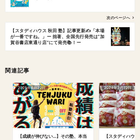
ナ
ビ
ゲ
次のページへ
ー
【スタディハウス 秋田 塾】記事更新✍️「本場
シ
が一番ですね。」ー 拙著、全国先行発売は”加
ョ
賀谷書店東通り店”にて発売📚！ー
ン
関連記事
2025年6月22日
2024年2月19日
【成績が伸びない…】その塾、本当
【スタディハウス 