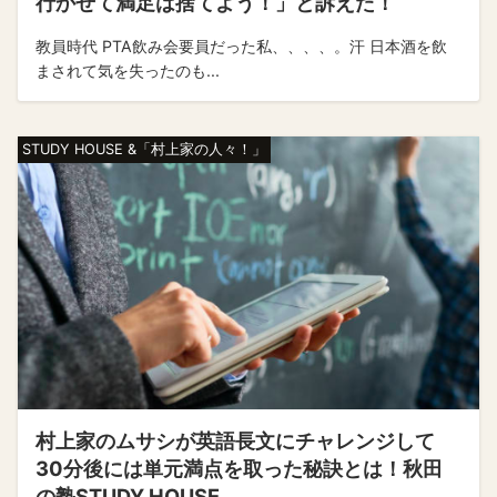
行かせて満足は捨てよう！」と訴えた！
教員時代 PTA飲み会要員だった私、、、、。汗 日本酒を飲
まされて気を失ったのも...
STUDY HOUSE &「村上家の人々！」
村上家のムサシが英語長文にチャレンジして
30分後には単元満点を取った秘訣とは！秋田
の塾STUDY HOUSE