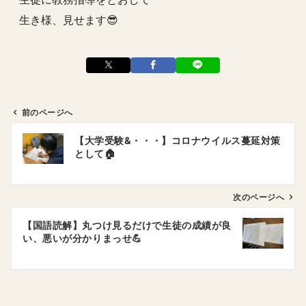
生き様、見せます😎
前のページへ
投
【大学受験&・・・】コロナウイルス蔓延対策
稿
として🏠
ナ
ビ
ゲ
次のページへ
ー
【国語読解】丸つけ見るだけで生徒の成績が良
シ
い、悪いが分かりまっせ💪
ョ
ン