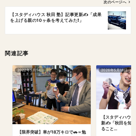
ゲ
次のページへ
ー
【スタディハウス 秋田 塾】記事更新✍️「成果
シ
を上げる親の10ヶ条を考えてみた❗️」
ョ
ン
関連記事
2022年5月14日
2026年5月18日
【スタディハウス 
新✍️「秋田を知
ること…
【限界突破】車が18万キロで🚗＝勉