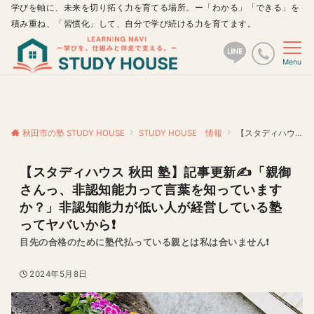
学びを軸に、未来を切り拓く力を育てる場所。ー「わかる」「できる」を
積み重ね、「習慣化」して、自分で学び続ける力を育てます。
Menu
秋田市の塾 STUDY HOUSE
STUDY HOUSE 情報
【スタディハウス 秋田 塾】記事更新✍️「親御さんっ、非認知能力って言葉を知っていますか？」非認知能力が低い人が経営している塾ってヤバいから❗️
【スタディハウス 秋田 塾】記事更新✍️「親御
さんっ、非認知能力って言葉を知っています
か？」非認知能力が低い人が経営している塾
ってヤバいから❗️
目先の合格のために塾代払っている親とは私は合いません❗️
2024年5月8日