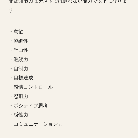
非認知能力はテストでは測れない能力で以下になりま
す。
・意欲
・協調性
・計画性
・継続力
・自制力
・目標達成
・感情コントロール
・忍耐力
・ポジティブ思考
・感性力
・コミュニケーション力