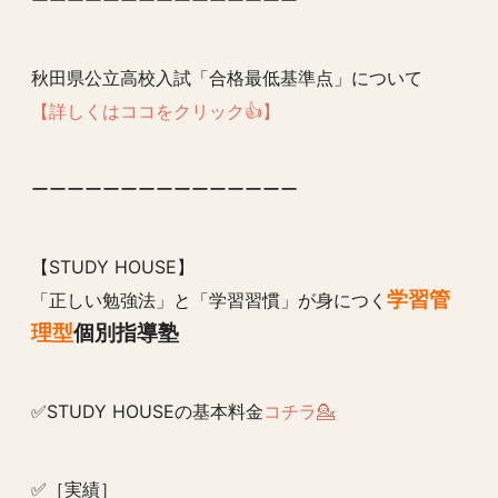
ーーーーーーーーーーーーーーー
秋田県公立高校入試「合格最低基準点」について
【詳しくはココをクリック👍】
ーーーーーーーーーーーーーーー
【STUDY HOUSE】
学習管
「正しい勉強法」と「学習習慣」が身につく
理型
個別指導塾
✅STUDY HOUSEの基本料金
コチラ💁
✅［実績］