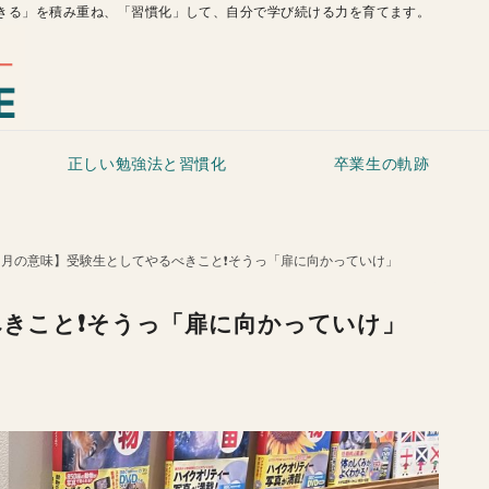
きる」を積み重ね、「習慣化」して、自分で学び続ける力を育てます。
正しい勉強法と習慣化
卒業生の軌跡
11月の意味】受験生としてやるべきこと❗️そうっ「扉に向かっていけ」
きこと❗️そうっ「扉に向かっていけ」