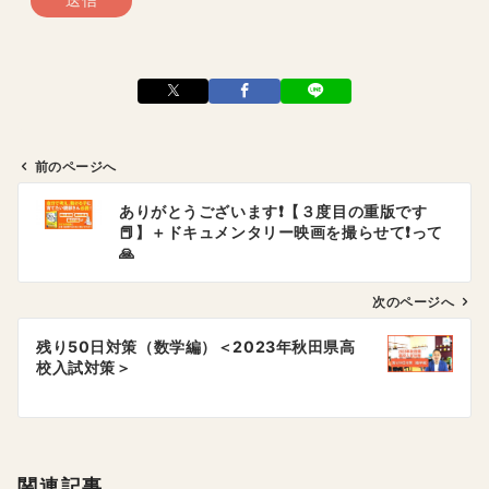
前のページへ
投
ありがとうございます❗️【３度目の重版です
稿
📕】＋ドキュメンタリー映画を撮らせて❗️って
ナ
🙏
ビ
ゲ
次のページへ
ー
残り50日対策（数学編）＜2023年秋田県高
シ
校入試対策＞
ョ
ン
関連記事