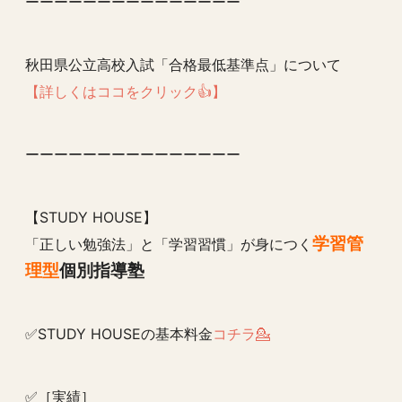
ーーーーーーーーーーーーーーー
秋田県公立高校入試「合格最低基準点」について
【詳しくはココをクリック👍】
ーーーーーーーーーーーーーーー
【STUDY HOUSE】
学習管
「正しい勉強法」と「学習習慣」が身につく
理型
個別指導塾
✅STUDY HOUSEの基本料金
コチラ💁
✅［実績］