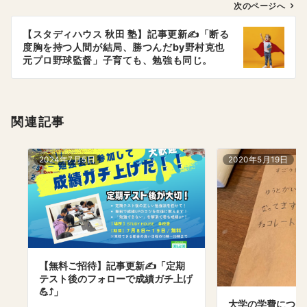
ゲ
次のページへ
ー
【スタディハウス 秋田 塾】記事更新✍️「断る
シ
度胸を持つ人間が結局、勝つんだby野村克也
ョ
元プロ野球監督」子育ても、勉強も同じ。
ン
関連記事
2024年7月5日
2020年5月19日
【無料ご招待】記事更新✍️「定期
テスト後のフォローで成績ガチ上げ
💪⤴️」
大学の学費につい