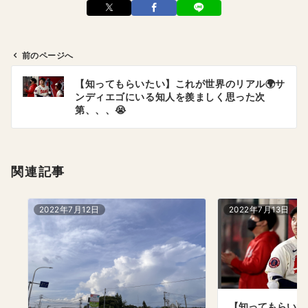
前のページへ
投
【知ってもらいたい】これが世界のリアル🌍サ
稿
ンディエゴにいる知人を羨ましく思った次
ナ
第、、、😭
ビ
ゲ
ー
関連記事
シ
ョ
ン
2022年7月12日
2022年7月13日
【知ってもらいた