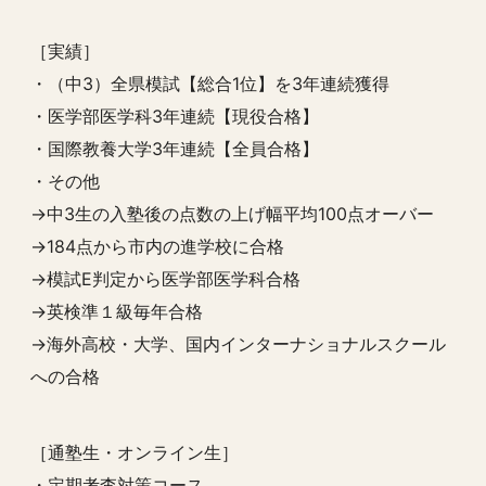
［実績］
・（中3）全県模試【総合1位】を3年連続獲得
・医学部医学科3年連続【現役合格】
・国際教養大学3年連続【全員合格】
・その他
→中3生の入塾後の点数の上げ幅平均100点オーバー
→184点から市内の進学校に合格
→模試E判定から医学部医学科合格
→英検準１級毎年合格
→海外高校・大学、国内インターナショナルスクール
への合格
［通塾生・オンライン生］
・定期考査対策コース