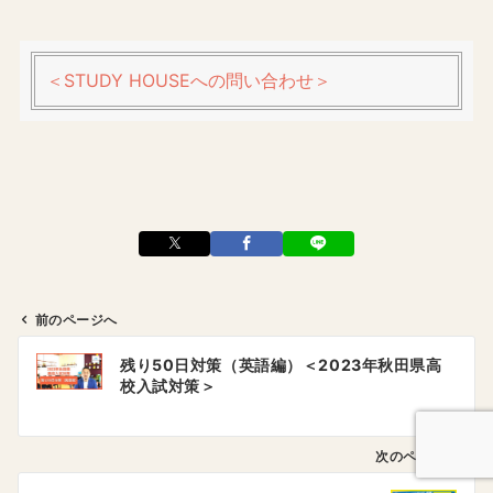
＜STUDY HOUSEへの問い合わせ＞
前のページへ
投
残り50日対策（英語編）＜2023年秋田県高
稿
校入試対策＞
ナ
ビ
ゲ
次のページへ
ー