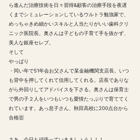
ら進んだ治療技術を日々習得&顧客の治療手段を夜遅
くまでシミュレーションしているウルトラ勉強家で、
めっちゃきめ細かいスキルと人当たりがいい歯科クリ
ニック医院長。奥さんは子どもの子育て手を抜かず、
美人な銀座セレブ。
そして
やっぱり
・同い年で51年会お父さんで某金融機関支店長。いつ
も背中を押してくれて信用してくれる。店長でありな
がら外回りしてアドバイスを下さる。奥さんは保育士
で男の子２人をいつもいつも愛情たっぷりで育ててく
れています。あっ息子さん、秋田高校に200点台から
合格🈴
さあ、今日も頑張っていきましょう！！！