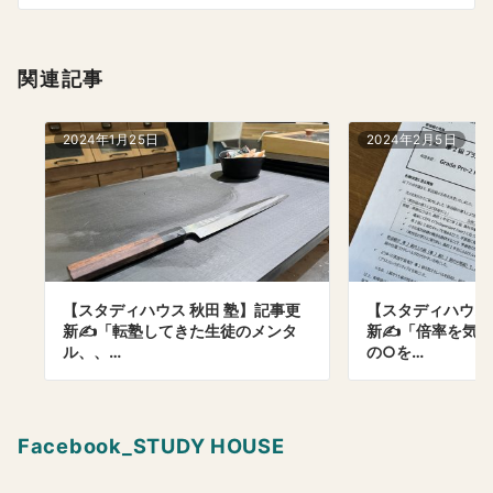
ン
関連記事
2024年1月25日
2024年2月5日
【スタディハウス 秋田 塾】記事更
【スタディハウス 
新✍️「転塾してきた生徒のメンタ
新✍️「倍率を気
ル、、…
の○を…
Facebook_STUDY HOUSE