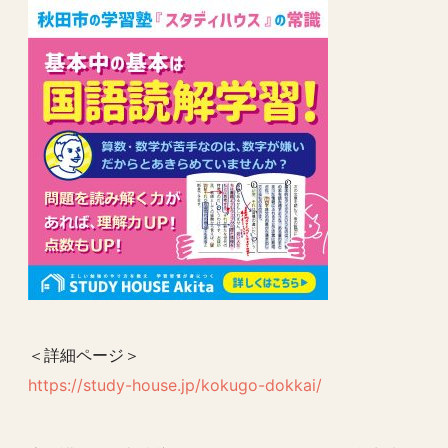
＜詳細ページ＞
https://study-house.jp/kokugo-dokkai/