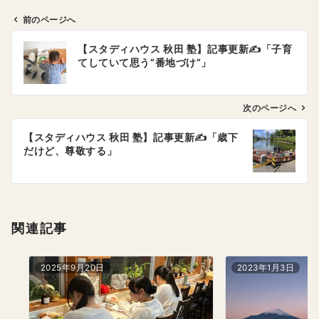
前のページへ
投
【スタディハウス 秋田 塾】記事更新✍️「子育
稿
てしていて思う”番地づけ”」
ナ
ビ
ゲ
次のページへ
ー
【スタディハウス 秋田 塾】記事更新✍️「歳下
シ
だけど、尊敬する」
ョ
ン
関連記事
2025年9月20日
2023年1月3日