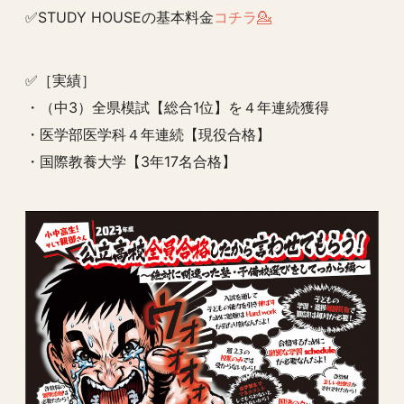
✅STUDY HOUSEの基本料金
コチラ💁
✅［実績］
・（中3）全県模試【総合1位】を４年連続獲得
・医学部医学科４年連続【現役合格】
・国際教養大学【3年17名合格】