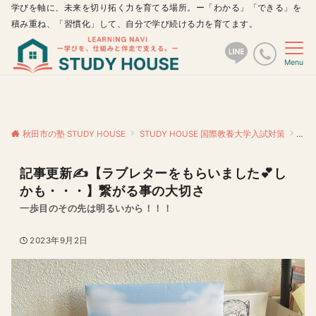
学びを軸に、未来を切り拓く力を育てる場所。ー「わかる」「できる」を
積み重ね、「習慣化」して、自分で学び続ける力を育てます。
Menu
秋田市の塾 STUDY HOUSE
STUDY HOUSE 国際教養大学入試対策
記事
記事更新✍️【ラブレターをもらいました💕し
かも・・・】繋がる事の大切さ
一歩目のその先は明るいから！！！
2023年9月2日