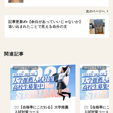
ビ
ゲ
次のページへ
ー
記事更新✍️【余白があっていいじゃないか】
シ
追い込まれたことで見える自分の丈
ョ
ン
関連記事
2023年8月10日
2023年8月8日
💁‍♂️【合格率にこだわる】大学推薦
💁‍♂️【合格率に
入試対策コース
入試対策コース