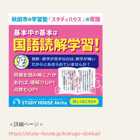
＜詳細ページ＞
https://study-house.jp/kokugo-dokkai/