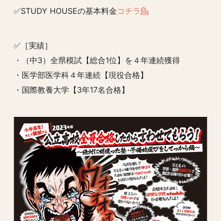
✅STUDY HOUSEの基本料金
コチラ💁
✅［実績］
・（中3）全県模試【総合1位】を４年連続獲得
・医学部医学科４年連続【現役合格】
・国際教養大学【3年17名合格】