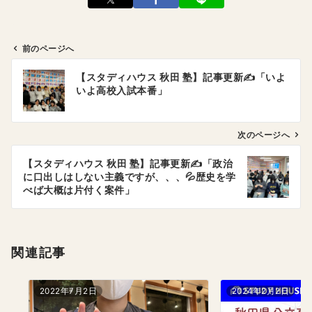
前のページへ
投
【スタディハウス 秋田 塾】記事更新✍️「いよ
稿
いよ高校入試本番」
ナ
ビ
ゲ
次のページへ
ー
【スタディハウス 秋田 塾】記事更新✍️「政治
シ
に口出しはしない主義ですが、、、💦歴史を学
ョ
べば大概は片付く案件」
ン
関連記事
2022年7月2日
2024年2月2日