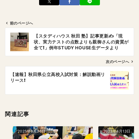
前のページへ
投
【スタディハウス 秋田 塾】記事更新✍️「現
稿
状、実力テストの点数よりも親御さんの資質が
ナ
全て❗️」例年STUDY HOUSE生データより
（５）
ビ
ゲ
次のページへ
ー
【速報】秋田県公立高校入試対策：解説動画リ
シ
リース❗️
ョ
ン
関連記事
2025年8月26日
2023年4月13日