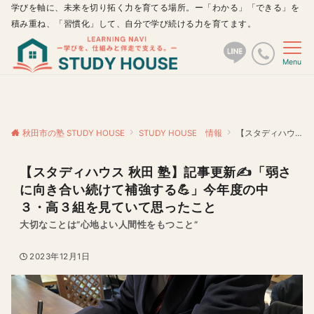
学びを軸に、未来を切り拓く力を育てる場所。ー「わかる」「できる」を
積み重ね、「習慣化」して、自分で学び続ける力を育てます。
Menu
秋田市の塾 STUDY HOUSE
STUDY HOUSE 情報
【スタディハウス 秋田 塾】記事更新✍️「弱さに向き合い続けて補強する💪」今年度の中３・高３組を見ていて思ったこと
【スタディハウス 秋田 塾】記事更新✍️「弱さ
に向き合い続けて補強する💪」今年度の中
３・高３組を見ていて思ったこと
大切なことは”心地よい人間性をもつこと”
2023年12月1日