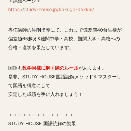
＜詳細ページ＞
https://study-house.jp/kokugo-dokkai/
専任講師の添削指導にて、これまで偏差値40台生徒が
偏差値65越え&難関中学・高校、難関大学・高校への
合格・進学を果たしています。
国語も
数学同様に解く際のルール
があります。
是非、STUDY HOUSE国語読解メソッドをマスターし
て国語を得意にして
安定した成績を手に入れましょう！
＋＋＋＋＋＋＋＋＋＋＋＋＋＋＋
STUDY HOUSE 国語読解の効果